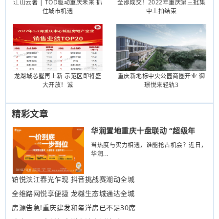
江山云著 | TOD驱动重庆未来 抓
全部成交！2022年重庆第三批集
住城市机遇
中土拍结束
龙湖城芯墅再上新 示范区即将盛
重庆新地标中央公园商圈开业 御
大开放！诚
璟悦来轻轨3
精彩文章
华润置地重庆十盘联动 “超级年
当热度与实力相遇，谁能抢占机会？近日，
华润...
铂悦滨江春光乍现 抖音挑战赛潮动全城
全维路网悦享便捷 龙樾生态城通达全城
房源告急!重庆建发和玺洋房已不足30席