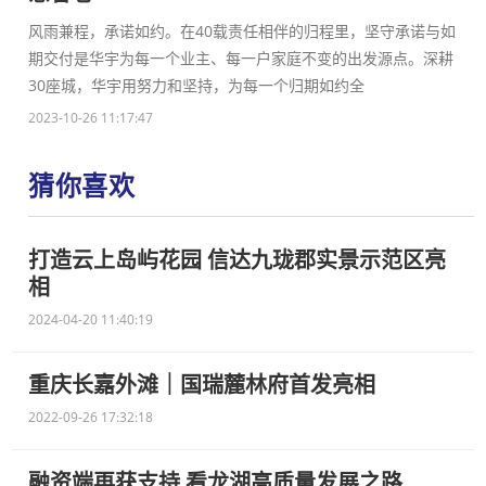
风雨兼程，承诺如约。在40载责任相伴的归程里，坚守承诺与如
期交付是华宇为每一个业主、每一户家庭不变的出发源点。深耕
30座城，华宇用努力和坚持，为每一个归期如约全
2023-10-26 11:17:47
猜你喜欢
打造云上岛屿花园 信达九珑郡实景示范区亮
相
2024-04-20 11:40:19
重庆长嘉外滩｜国瑞麓林府首发亮相
2022-09-26 17:32:18
融资端再获支持 看龙湖高质量发展之路