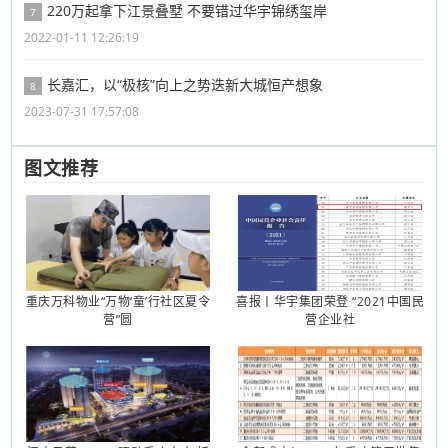
220万起拿下江景叠墅 不要错过华宇锦绣玺岸
7
2022-01-11 12:26:19
长嘉汇，以“极核”向上之势迭新大城恒产想象
8
2023-07-31 17:57:08
图文推荐
重庆万科物业“万物‘童’行社区夏令
喜报丨华宇集团荣登 “2021中国民
营”圆
营企业社