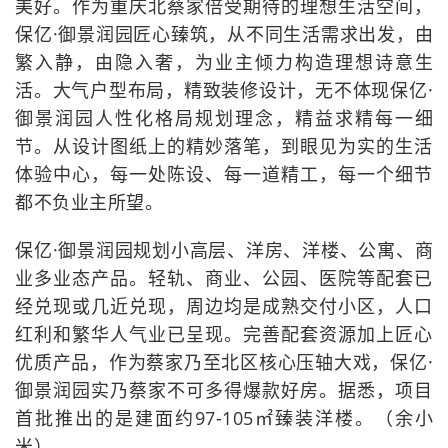
美好。作为重庆北蔡家倍受期待的理想生活空间，
保亿·御景润园匠心臻筑，从不同生活需求出发，由
繁入静，由隐入奢，为业主倾力构造理想诗意生
活。大气户型布局，精致装修设计，无不体现保亿·
御景润园人性化格局规划理念，精益求精每一细
节。从设计图纸上的精妙落笔，到眼见为实的生活
体验中心，每一处陈设、每一道精工，每一个细节
都不负业主所望。
保亿·御景润园规划小高层、洋房、洋楼、公寓、商
业多业态产品。轻轨、商业、公园、医院等配套已
经兑现或几近兑现，周边均是成熟交付小区，人口
红利和繁华人气业已呈现。完善配套资源加上匠心
优质产品，作为蔡家乃至北区核心压轴大戏，保亿·
御景润园实乃蔡家不可多得爆款好房。据悉，项目
首批推出的是建面约97-105㎡臻装洋楼。（余小
米）