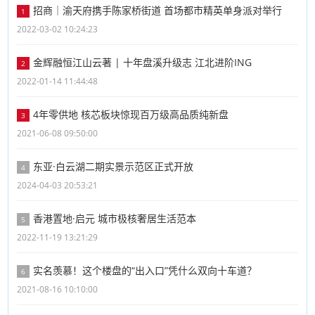
招商｜渝天府携手陈家桥街道 首场都市精英单身派对举行
1
2022-03-02 10:24:23
金辉融恒江山云著 | 十年盘溪升级志 江北进阶ING
2
2022-01-14 11:44:48
4年零供地 核芯板块惊现百万级高品质纯新盘
3
2021-06-08 09:50:00
东亚·白云湖二期实景示范区正式开放
4
2024-04-03 20:53:21
香港置地·启元 城市极核奢居生活范本
5
2022-11-19 13:21:29
实名羡慕！这个楼盘的“出入口”凭什么双向十车道？
6
2021-08-16 10:10:00